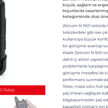
küçük, sağlam ve ergon
boyutlarda tasarlanmıştı
kategorisinde olup izne
Zetcom N 500 telsizde 
telsizlerdeki gibi ses çık
kullanıcıya büyük konfo
bir görüşme avantajı suna
Klasik Zetcom N 500 te
dahili iç anten sayesind
problemlerle karşılaşma
görüşme mesafesi ile si
performans sunmaktadı
Telsiz, masa üstü hızlı 
 Telsizi
şarj imkanı sağlayan ka
bilgisayarınızdan şarj e
kapasiteli orijinal li-ion