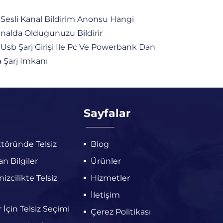
Sesli Kanal Bildirim Anonsu Hangi
nalda Oldugunuzu Bildirir
Usb Şarj Girişi Ile Pc Ve Powerbank Dan
 Şarj Imkanı
Sayfalar
töründe Telsiz
Blog
n Bilgiler
Ürünler
zcilikte Telsiz
Hizmetler
İletişim
r İçin Telsiz Seçimi
Çerez Politikası