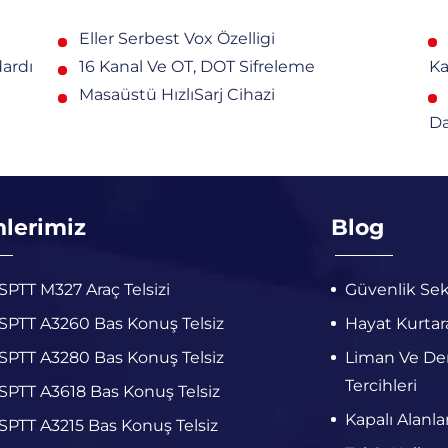
Eller Serbest Vox Özelligi
dardı
16 Kanal Ve OT, DOT Sifreleme
Ka
Masaüstü HızlıSarj Cihazi
Da
nlerimiz
Blog
PTT M327 Araç Telsizi
Güvenlik Sek
PTT A3260 Bas Konuş Telsiz
Hayat Kurtara
PTT A3280 Bas Konuş Telsiz
Liman Ve Deni
Tercihleri
PTT A3618 Bas Konuş Telsiz
Kapalı Alanla
PTT A3215 Bas Konuş Telsiz