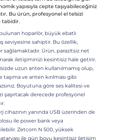
omik yapısıyla cepte taşıyabileceğiniz
r. Bu ürün, profesyonel el telsizi
 tabidir.
bulunan hoparlör, büyük ebatlı
ış seviyesine sahiptir. Bu özellik,
r sağlamaktadır. Ürün, parazitsiz net
rak iletişiminizi kesintisiz hale getirir.
lsizde uzun anten kullanılmamış olup,
e taşıma ve anten kırılması gibi
zsınız. Boyutuna göre ses kalitesi ve
zi şaşırtacak derecede profesyonel
r.
şarj cihazının yanında USB üzerinden de
blosu ile power bank veya
dilebilir. Zetcom N 500, yüksek
 bataryası ile gün boyu kesintisiz iletişim