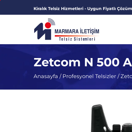
Kiralık Telsiz Hizmetleri - Uygun Fiyatlı Çözüm
Zetcom N 500 An
Anasayfa
/
Profesyonel Telsizler
/
Zetc