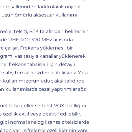
i emsallerinden farklı olarak orijinal
aha uzun ömürlü aksesuar kullanımı
l el telsizi, BTK tarafından belirlenen
sinde UHF 400-470 MHz arasında
e çalışır. Frekans yüklemesi, bir
ogramı vasıtasıyla kanallar yüklenerek
onel frekans tahsisleri için detaylı
m satış temsilcinizden alabilirsiniz. Yasal
n kullanımı zorunludur; aksi takdirde
 kullanımlarda cezai yaptırımlar söz
 telsizi, eller serbest VOX özelliğini
zellik aktif veya deaktif edilebilir.
bi normal analog lisanssız telsizlerde
l ton yani şifreleme özelliklerinin yanı