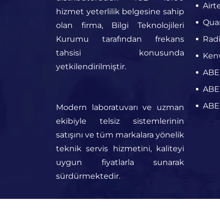
Airt
hizmet yeterlilik belgesine sahip
Quan
olan firma, Bilgi Teknolojileri
Kurumu tarafından frekans
Radi
tahsisi konusunda
Kenw
yetkilendirilmiştir.
ABEL
ABEL
ABEL
Modern laboratuvarı ve uzman
ekibiyle telsiz sistemlerinin
satışını ve tüm markalara yönelik
teknik servis hizmetini, kaliteyi
uygun fiyatlarla sunarak
sürdürmektedir.