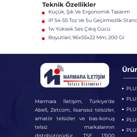
Teknik Özellikler
Küçük, Şık Ve Ergonomik Tasarım
IP 54-55 Toz Ve Su Geçirmezlik Stan
1w Yüksek Ses Çıkış Gücü
Boyutlari; 96x55x22 Mm, 200 Gr
Ürü
PLUS
PLUS
Marmara İletişim, Türkiye'de
PLUS
Abell, Zetcom, lisanssız telsizler,
amatör telsizler ve bas-konuş
PLUS
telsiz markalarının
PLUS
distribütörüdür. TSE 13100