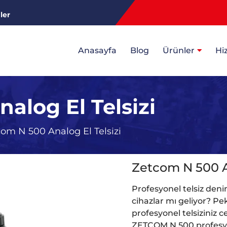
ler
Anasayfa
Blog
Ürünler
Hi
alog El Telsizi
om N 500 Analog El Telsizi
Zetcom N 500 An
Profesyonel telsiz den
cihazlar mı geliyor? Pek
profesyonel telsiziniz c
ZETCOM N 500 profesyone