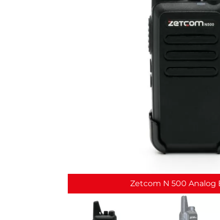
Zetcom N 500 Analog El