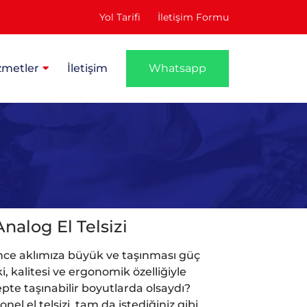
Yol Tarifi
İletişim Formu
zmetler
İletişim
Whatsapp
alog El Telsizi
ince aklımıza büyük ve taşınması güç
i, kalitesi ve ergonomik özelliğiyle
epte taşınabilir boyutlarda olsaydı?
l el telsizi, tam da istediğiniz gibi