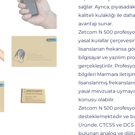
sağlar. Ayrıca, piyasadak
kaliteli kulaklığı ile d
avantajı sunar.
Zetcom N 500 profesyone
yasal kurallar çerçeve
lisanslanan frekansa gör
bilgisayar ve yazılım pr
gerçekleştirilir. Profesy
bilgileri Marmara iletişi
lisanslanmış frekansları
yasal mevzuata uymayan
konusu olabilir.
Zetcom N 500 profesyonel
desteklemektedir ve bu ö
Üründe, CTCSS ve DCS gi
bulunan analog ve dijita