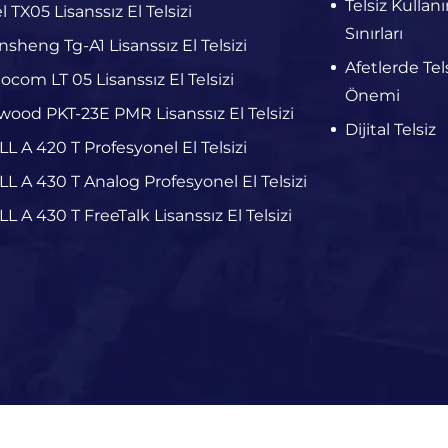
Telsiz Kullan
el TX05 Lisanssız El Telsizi
Sınırları
sheng Tg-A1 Lisanssız El Telsizi
Afetlerde Tels
ocom LT 05 Lisanssız El Telsizi
Önemi
ood PKT-23E PMR Lisanssız El Telsizi
Dijital Telsiz
L A 420 T Profesyonel El Telsizi
L A 430 T Analog Profesyonel El Telsizi
L A 430 T FreeTalk Lisanssız El Telsizi