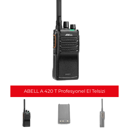
ABELL A 420 T Profesyonel El Telsizi