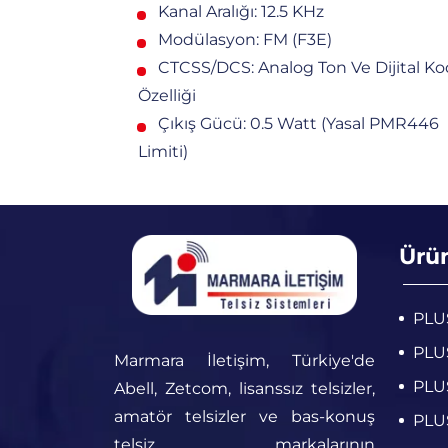
Kanal Aralığı: 12.5 KHz
Modülasyon: FM (F3E)
CTCSS/DCS: Analog Ton Ve Dijital Ko
Özelliği
Çıkış Gücü: 0.5 Watt (yasal PMR446
Limiti)
Ürü
PLUS
PLUS
Marmara İletişim, Türkiye'de
PLUS
Abell, Zetcom, lisanssız telsizler,
amatör telsizler ve bas-konuş
PLUS
telsiz markalarının