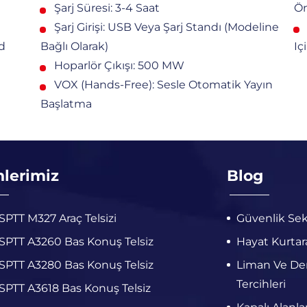
Şarj Süresi: 3-4 Saat
Ön
Şarj Girişi: USB Veya Şarj Standı (modeline
d
Bağlı Olarak)
Iç
Hoparlör Çıkışı: 500 MW
VOX (Hands-Free): Sesle Otomatik Yayın
Başlatma
nlerimiz
Blog
PTT M327 Araç Telsizi
Güvenlik Sek
PTT A3260 Bas Konuş Telsiz
Hayat Kurtara
PTT A3280 Bas Konuş Telsiz
Liman Ve Deni
Tercihleri
PTT A3618 Bas Konuş Telsiz