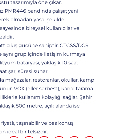
ostu tasarımıyla öne çıkar.
ız PMR446 bandında çalışır; yani
erek olmadan yasal şekilde
i sayesinde bireysel kullanıcılar ve
aldir.
att çıkış gücüne sahiptir. CTCSS/DCS
e aynı grup içinde iletişim kurmaya
ityum bataryası, yaklaşık 10 saat
at şarj süresi sunar.
da mağazalar, restoranlar, okullar, kamp
unur. VOX (eller serbest), kanal tarama
iklerle kullanım kolaylığı sağlar. Şehir
klaşık 500 metre, açık alanda ise
yatlı, taşınabilir ve bas konuş
çin ideal bir telsizdir.