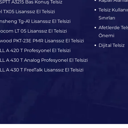
Kapalı Alanla
PTT A3215 Bas Konuş Telsiz
Telsiz Kullan
el TX05 Lisanssız El Telsizi
Sınırları
sheng Tg-A1 Lisanssız El Telsizi
Afetlerde Tels
ocom LT 05 Lisanssız El Telsizi
Önemi
ood PKT-23E PMR Lisanssız El Telsizi
Dijital Telsiz
L A 420 T Profesyonel El Telsizi
L A 430 T Analog Profesyonel El Telsizi
L A 430 T FreeTalk Lisanssız El Telsizi