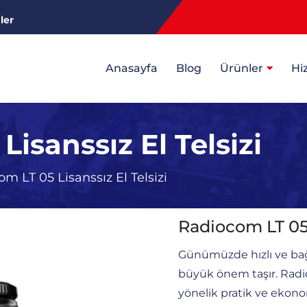
ler
Anasayfa
Blog
Ürünler
Hi
isanssız El Telsizi
m LT 05 Lisanssız El Telsizi
Radiocom LT 05 
Günümüzde hızlı ve bağ
büyük önem taşır. Radio
yönelik pratik ve ekono