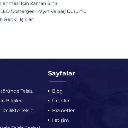
lenmesi Için Zaman Sınırı
LED Göstergesi: Yayın Ve Şarj Durumu
in Renkli Işıklar
Sayfalar
töründe Telsiz
Blog
n Bilgiler
Ürünler
zcilikte Telsiz
Hizmetler
İletişim