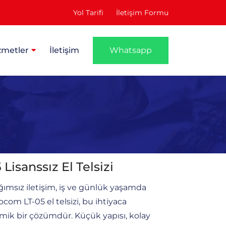
Yol Tarifi
İletişim Formu
zmetler
İletişim
Whatsapp
Lisanssız El Telsizi
ımsız iletişim, iş ve günlük yaşamda
com LT-05 el telsizi, bu ihtiyaca
mik bir çözümdür. Küçük yapısı, kolay