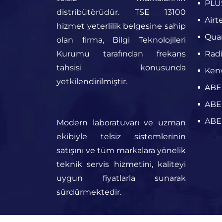
PLUS
distribütörüdür. TSE 13100
Airt
hizmet yeterlilik belgesine sahip
Quan
olan firma, Bilgi Teknolojileri
Kurumu tarafından frekans
Radi
tahsisi konusunda
Kenw
yetkilendirilmiştir.
ABEL
ABEL
ABEL
Modern laboratuvarı ve uzman
ekibiyle telsiz sistemlerinin
satışını ve tüm markalara yönelik
teknik servis hizmetini, kaliteyi
uygun fiyatlarla sunarak
sürdürmektedir.