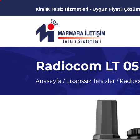
Kiralık Telsiz Hizmetleri - Uygun Fiyatlı Çözüm
Radiocom LT 05 L
Anasayfa
/
Lisanssız Telsizler
/
Radioco