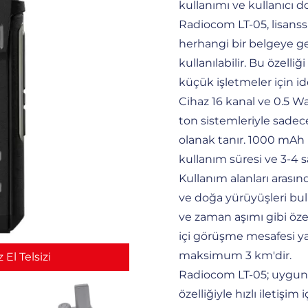
kullanımı ve kullanıcı d
Radiocom LT-05, lisanss
herhangi bir belgeye g
kullanılabilir. Bu özelliğ
küçük işletmeler için ide
Cihaz 16 kanal ve 0.5 W
ton sistemleriyle sadec
olanak tanır. 1000 mAh l
kullanım süresi ve 3-4 sa
Kullanım alanları arasın
ve doğa yürüyüşleri bul
ve zaman aşımı gibi özell
içi görüşme mesafesi ya
maksimum 3 km'dir.
El Telsizi
Radiocom LT-05; uygun fi
özelliğiyle hızlı iletişim i