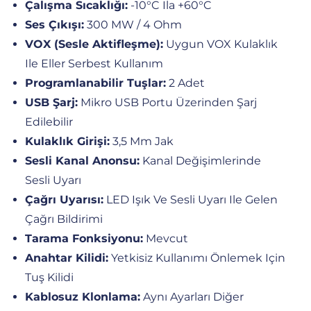
Çalışma Sıcaklığı:
-10°C Ila +60°C
Ses Çıkışı:
300 MW / 4 Ohm
VOX (Sesle Aktifleşme):
Uygun VOX Kulaklık
Ile Eller Serbest Kullanım
Programlanabilir Tuşlar:
2 Adet
USB Şarj:
Mikro USB Portu Üzerinden Şarj
Edilebilir
Kulaklık Girişi:
3,5 Mm Jak
Sesli Kanal Anonsu:
Kanal Değişimlerinde
Sesli Uyarı
Çağrı Uyarısı:
LED Işık Ve Sesli Uyarı Ile Gelen
Çağrı Bildirimi
Tarama Fonksiyonu:
Mevcut
Anahtar Kilidi:
Yetkisiz Kullanımı Önlemek Için
Tuş Kilidi
Kablosuz Klonlama:
Aynı Ayarları Diğer