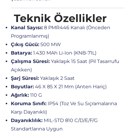
Teknik Özellikler
Kanal Sayısı:
8 PMR446 Kanalı (önceden
Programlanmış)
Çıkış Gücü:
500 MW
Batarya:
1.430 MAh Li-Ion (KNB-71L)
Çalışma Süresi:
Yaklaşık 15 Saat (pil Tasarrufu
Açıkken)
Şarj Süresi:
Yaklaşık 2 Saat
Boyutlar:
46 X 85 X 21 Mm (anten Hariç)
Ağırlık:
110 G
Koruma Sınıfı:
IP54 (toz Ve Su Sıçramalarına
Karşı Dayanıklı)
Dayanıklılık:
MIL-STD 810 C/D/E/F/G
Standartlarına Uygun