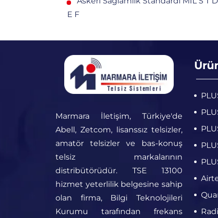
Askeri Sağlamlık Standardı MIL S T 
E F
Ürü
PLUS
PLUS
Marmara İletişim, Türkiye'de
PLUS
Abell, Zetcom, lisanssız telsizler,
amatör telsizler ve bas-konuş
PLUS
telsiz markalarının
PLUS
distribütörüdür. TSE 13100
Airt
hizmet yeterlilik belgesine sahip
Quan
olan firma, Bilgi Teknolojileri
Kurumu tarafından frekans
Radi