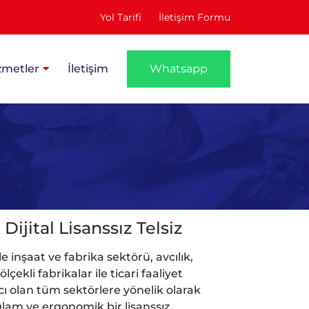
Yol Tarifi
İletişim Formu
zmetler
İletişim
Whatsapp
ijital Lisanssız Telsiz
e inşaat ve fabrika sektörü, avcılık,
çekli fabrikalar ile ticari faaliyet
acı olan tüm sektörlere yönelik olarak
ğlam ve ergonomik bir lisanssız