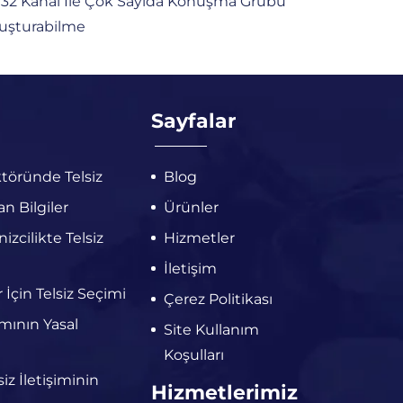
32 Kanal Ile Çok Sayıda Konuşma Grubu
uşturabilme
Sayfalar
töründe Telsiz
Blog
n Bilgiler
Ürünler
zcilikte Telsiz
Hizmetler
İletişim
r İçin Telsiz Seçimi
Çerez Politikası
ımının Yasal
Site Kullanım
Koşulları
iz İletişiminin
Hizmetlerimiz