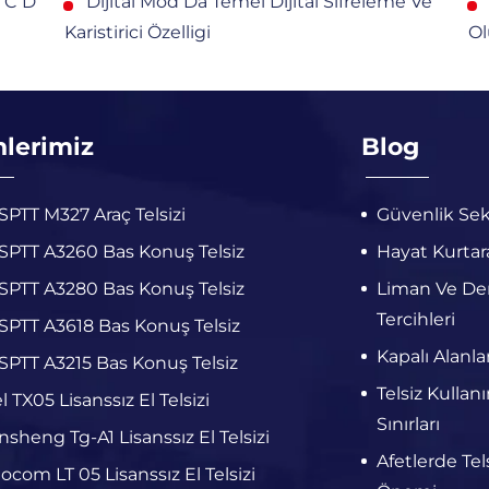
D C D
Dijital Mod Da Temel Dijital Sifreleme Ve
Karistirici Özelligi
Ol
nlerimiz
Blog
PTT M327 Araç Telsizi
Güvenlik Sek
PTT A3260 Bas Konuş Telsiz
Hayat Kurtara
PTT A3280 Bas Konuş Telsiz
Liman Ve Deni
Tercihleri
PTT A3618 Bas Konuş Telsiz
Kapalı Alanla
PTT A3215 Bas Konuş Telsiz
Telsiz Kullan
el TX05 Lisanssız El Telsizi
Sınırları
sheng Tg-A1 Lisanssız El Telsizi
Afetlerde Tels
ocom LT 05 Lisanssız El Telsizi