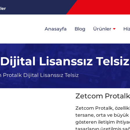
ler
Anasayfa
Blog
Ürünler
Hi
ijital Lisanssız Telsiz
Protalk Dijital Lisanssız Telsiz
Zetcom Protalk D
Zetcom Protalk, özellikl
tersane, orta ve büyük öl
gösteren iletişim ihtiy
tasarlanıp üretilmiş sa