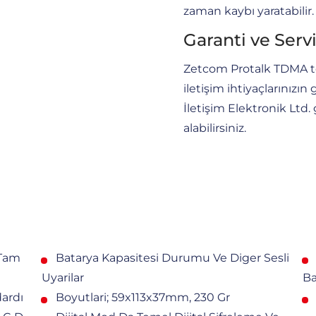
zaman kaybı yaratabilir.
Garanti ve Serv
Zetcom Protalk TDMA tekno
iletişim ihtiyaçlarınızı
İletişim Elektronik Ltd.
alabilirsiniz.
 Tam
Batarya Kapasitesi Durumu Ve Diger Sesli
Uyarilar
Ba
dardı
Boyutlari; 59x113x37mm, 230 Gr