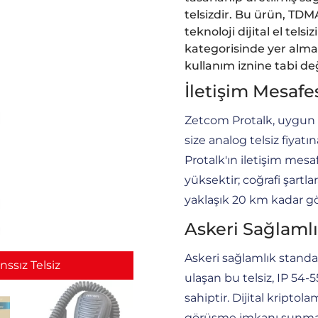
telsizdir. Bu ürün, TDMA
teknoloji dijital el telsi
kategorisinde yer almak
kullanım iznine tabi değ
İletişim Mesafe
Zetcom Protalk, uygun 
size analog telsiz fiyatın
Protalk'ın iletişim mesa
yüksektir; coğrafi şartl
yaklaşık 20 km kadar g
Askeri Sağlaml
Askeri sağlamlık standar
nssız Telsiz
ulaşan bu telsiz, IP 54-
sahiptir. Dijital kript
görüşme imkanı sunma