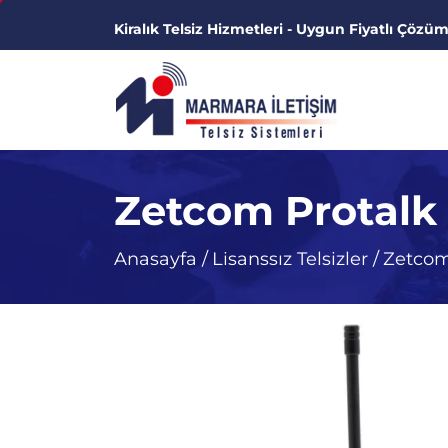
Kiralık Telsiz Hizmetleri - Uygun Fiyatlı Çözüm
Zetcom Protalk D
Anasayfa
/
Lisanssız Telsizler
/
Zetcom 