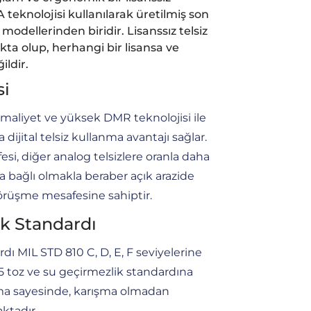
 teknolojisi kullanılarak üretilmiş son
zi modellerinden biridir. Lisanssız telsiz
ta olup, herhangi bir lisansa ve
ildir.
si
maliyet ve yüksek DMR teknolojisi ile
a dijital telsiz kullanma avantajı sağlar.
fesi, diğer analog telsizlere oranla daha
ara bağlı olmakla beraber açık arazide
örüşme mesafesine sahiptir.
ık Standardı
dı MIL STD 810 C, D, E, F seviyelerine
55 toz ve su geçirmezlik standardına
olama sayesinde, karışma olmadan
ktadır.