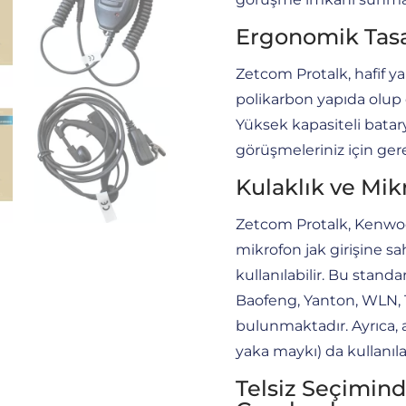
Ergonomik Tas
Zetcom Protalk, hafif yapı
polikarbon yapıda olup 
Yüksek kapasiteli batary
görüşmeleriniz için gere
Kulaklık ve Mi
Zetcom Protalk, Kenwood
mikrofon jak girişine sahi
kullanılabilir. Bu stand
Baofeng, Yanton, WLN, 
bulunmaktadır. Ayrıca, 
yaka maykı) da kullanılab
Telsiz Seçimind