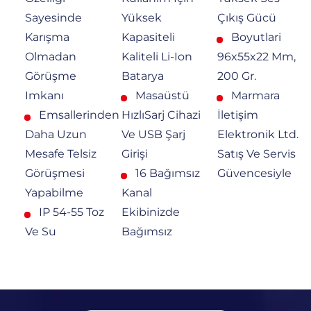
Sayesinde
Yüksek
Çıkış Gücü
Karışma
Kapasiteli
Boyutlari
Olmadan
Kaliteli Li-Ion
96x55x22 Mm,
Görüşme
Batarya
200 Gr.
Imkanı
Masaüstü
Marmara
Emsallerinden
HızlıSarj Cihazi
İletişim
Daha Uzun
Ve USB Şarj
Elektronik Ltd.
Mesafe Telsiz
Girişi
Satış Ve Servis
Görüşmesi
16 Bağımsız
Güvencesiyle
Yapabilme
Kanal
IP 54-55 Toz
Ekibinizde
Ve Su
Bağımsız