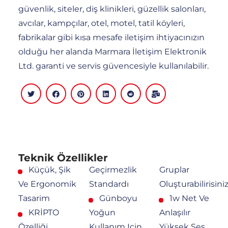
güvenlik, siteler, diş klinikleri, güzellik salonları,
avcılar, kampçılar, otel, motel, tatil köyleri,
fabrikalar gibi kısa mesafe iletişim ihtiyacınızın
olduğu her alanda Marmara İletişim Elektronik
Ltd. garanti ve servis güvencesiyle kullanılabilir.
Teknik Özellikler
Küçük, Şik
Geçirmezlik
Gruplar
Ve Ergonomik
Standardı
Oluşturabilirisini
Tasarim
Günboyu
1w Net Ve
KRİPTO
Yoğun
Anlaşılır
Özelliği
Kullanım Için
Yüksek Ses