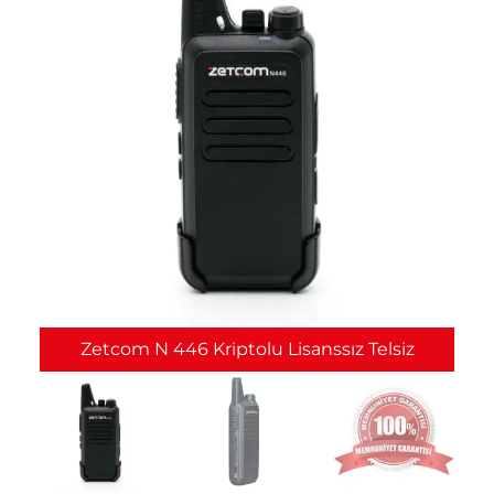
Zetcom N 446 Kriptolu Lisanssız Telsiz