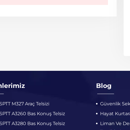
nlerimiz
Blog
PTT M327 Araç Telsizi
Güvenlik Sek
PTT A3260 Bas Konuş Telsiz
Hayat Kurtara
PTT A3280 Bas Konuş Telsiz
Liman Ve Deni