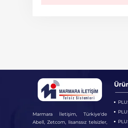
Ürü
PLUS
PLUS
Marmara İletişim, Türkiye'de
PLUS
Abell, Zetcom, lisanssız telsizler,