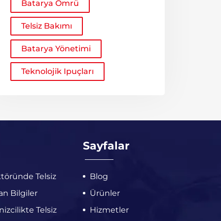
Batarya Ömrü
Telsiz Bakımı
Batarya Yönetimi
Teknolojik Ipuçları
Sayfalar
töründe Telsiz
Blog
n Bilgiler
Ürünler
zcilikte Telsiz
Hizmetler