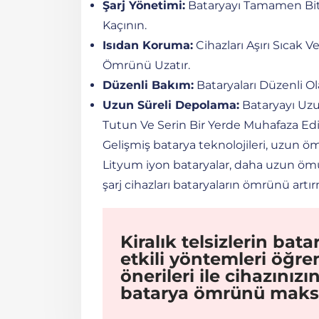
Şarj Yönetimi:
Bataryayı Tamamen Bit
Kaçının.
Isıdan Koruma:
Cihazları Aşırı Sıcak
Ömrünü Uzatır.
Düzenli Bakım:
Bataryaları Düzenli Ola
Uzun Süreli Depolama:
Bataryayı Uzu
Tutun Ve Serin Bir Yerde Muhafaza Edi
Gelişmiş batarya teknolojileri, uzun öm
Lityum iyon bataryalar, daha uzun ömür 
şarj cihazları bataryaların ömrünü artır
Kiralık telsizlerin ba
etkili yöntemleri öğre
önerileri ile cihazınız
batarya ömrünü maksi