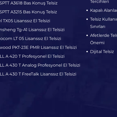
Tercihleri
PTT A3618 Bas Konuş Telsiz
Kapalı Alanla
PTT A3215 Bas Konuş Telsiz
Telsiz Kullan
el TX05 Lisanssız El Telsizi
Sınırları
sheng Tg-A1 Lisanssız El Telsizi
Afetlerde Tels
ocom LT 05 Lisanssız El Telsizi
Önemi
ood PKT-23E PMR Lisanssız El Telsizi
Dijital Telsiz
L A 420 T Profesyonel El Telsizi
L A 430 T Analog Profesyonel El Telsizi
L A 430 T FreeTalk Lisanssız El Telsizi