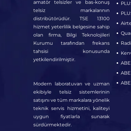
amatör telsizler ve bas-konuş
PLUS
telsiz markalarının
PLUS
distribütörüdür. TSE 13100
Airt
hizmet yeterlilik belgesine sahip
Quan
olan firma, Bilgi Teknolojileri
Kurumu tarafından frekans
Radi
tahsisi konusunda
Kenw
yetkilendirilmiştir.
ABEL
ABEL
ABEL
Modern laboratuvarı ve uzman
ekibiyle telsiz sistemlerinin
satışını ve tüm markalara yönelik
teknik servis hizmetini, kaliteyi
uygun fiyatlarla sunarak
sürdürmektedir.