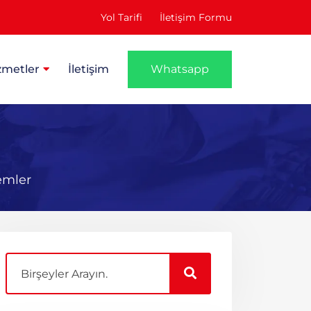
Yol Tarifi
İletişim Formu
zmetler
İletişim
Whatsapp
emler